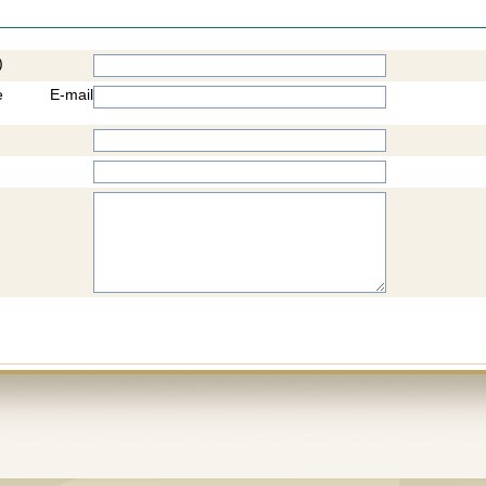
)
e E-mail