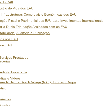
o do RAK
stilo de Vida dos EAU
 Infraestruturas Comerciais e Económicas dos EAU
teção Fiscal e Patrimonial dos EAU para Investimentos Internacionais
ar a Dupla Tributação Assinados com os EAU
abilidade, Auditoria e Publicação
iros nos EAU
 nos EAU
 Serviços Prestados
arcerias
erfil do Presidente
afias e Vídeos
 em Al Hamra Beach Village (RAK) do nosso Grupo
tivo
rências
Difusão