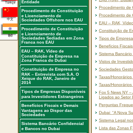
Entidade
Türkçe
Procedimento de 
Procedimento de Constituição
Procedimento de 
e Licenciamento de
中文
Sociedades Offshore nos EAU
EAU – RAK, Vídeo
Procedimento de Constituição
Constituição de 
e Licenciamento de
हिंदी
Sociedades Sediadas em Zona
Tipos de Empresas
Franca nos EAU
Benefícios Fiscai
EAU – RAK, Vídeo de
Sistema Bancário 
Constituição de Empresa na
Zona Franca do Dubai
Vistos de Investi
Constituição de Empresa no
Sociedades Gestor
RAK – Entrevista com S.A. O
Taxas/Honorários
Xeique do RAK, Janeiro de
2014
Taxas/Honorários
Tipos de Empresas Disponíveis
Fox 5 News NY – 
para Investidores Estrangeiros
Ligados ao Setor 
Perguntas Freque
Benefícios Fiscais e Demais
Vantagens ao Dispor das
Dubai: “A Nova S
Sociedades
Sistema Legal nos
Sistema Bancário Confidencial
Lista das Zonas 
e Bancos no Dubai