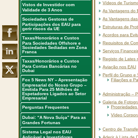
Vídeos de Turism
Vistos de Investidor com
Validade de 3 Anos
As Vantagens do E
As Vantagens das
Sociedades Gestoras de
Participações dos EAU para
Estruturas de Pro
gerir riscos da UE
Acordos para Evit
Taxas/Honorários e Custos
Requisitos de Cont
Para Sociedades Offshore e
Sociedades Sediadas em Zona
Serviços Finance
Franca
Registo de Lates
Taxas/Honorários e Custos
Para Contas Bancárias no
Aviação nos EAU
Dubai
Perfil do Grupo e
Fox 5 News NY – Apresentação
Filiações e P
Empresarial do Nosso Grupo –
Emitida Para 25 Milhões de
Espetadores Ligados ao Setor
Administração – P
Empresarial
Galeria de Fotogr
Propriedades
Perguntas Frequentes
Vídeo Corpora
Dubai: “A Nova Suíça” Para as
Grandes Fortunas
Centro de Transfe
Sistema Legal nos EAU
Aplicável a Investidores
Aderir à Lista de 