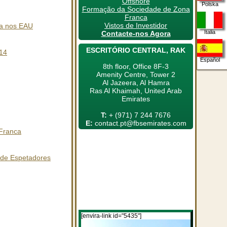
Offshore
Polska
Formação da Sociedade de Zona
Franca
Vistos de Investidor
ca nos EAU
Italia
Contacte-nos Agora
ESCRITÓRIO CENTRAL, RAK
014
Español
8th floor, Office 8F-3
Amenity Centre, Tower 2
Al Jazeera, Al Hamra
Ras Al Khaimah, United Arab
Emirates
T:
+ (971) 7 244 7676
E:
contact.pt@fbsemirates.com
 Franca
 de Espetadores
[envira-link id="5435"]