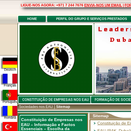
LIGUE-NOS AGORA: +971 7 244 7676
ENVIA-NOS UM EMAIL
|
FO
HOME
PERFIL DO GRUPO E SERVIÇOS PRESTADOS
Leader
Dub
Deutsch
Français
CONSTITUIÇÃO DE EMPRESAS NOS EAU
FORMAÇÃO DE SOCIE
Português
Sociedades nos EAU
Sitemap
Sitemap
Română
Constituição de Empresas nos
Constituição de 
EAU – Informação e Factos
Essenciais – Escolha da
EAU (RAK, Dubai)