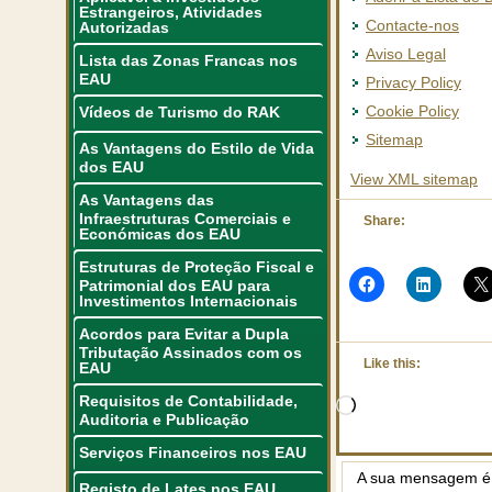
Estrangeiros, Atividades
Contacte-nos
Autorizadas
Aviso Legal
Lista das Zonas Francas nos
EAU
Privacy Policy
Cookie Policy
Vídeos de Turismo do RAK
Sitemap
As Vantagens do Estilo de Vida
dos EAU
View XML sitemap
As Vantagens das
Infraestruturas Comerciais e
Share:
Económicas dos EAU
Estruturas de Proteção Fiscal e
Patrimonial dos EAU para
Investimentos Internacionais
Acordos para Evitar a Dupla
Tributação Assinados com os
Like this:
EAU
Requisitos de Contabilidade,
Loading…
Auditoria e Publicação
Serviços Financeiros nos EAU
A sua mensagem é
Registo de Lates nos EAU