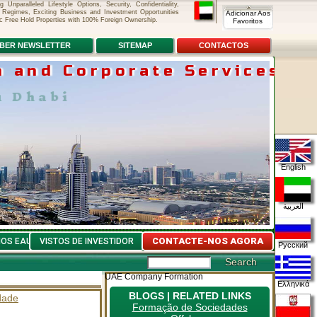
nparalleled Lifestyle Options, Security, Confidentiality,
 Regimes, Exciting Business and Investment Opportunities
Adicionar Aos
c Free Hold Properties with 100% Foreign Ownership.
Favoritos
BER NEWSLETTER
SITEMAP
CONTACTOS
 and Corporate Services
 Dhabi
Umm-Al-Quwain
English
العربية
CONTACTE-NOS AGORA
NOS EAU
VISTOS DE INVESTIDOR
Русский
UAE Company Formation
Ελληνικά
BLOGS | RELATED LINKS
dade
Formação de Sociedades