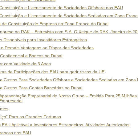
Constituição e Licenciamento de Sociedades Offshore nos EAU
Constituição e Licenciamento de Sociedades Sediadas em Zona Fran
 de Constituição de Empresa na Zona Franca do Dubai
Empresa no RAK – Entrevista com S.A. O Xeique do RAK, Janeiro de 2
 Disponíveis para Investidores Estrangeiros
s e Demais Vantagens ao Dispor das Sociedades
Confidencial e Bancos no Dubai
dor com Validade de 3 Anos
as de Participações dos EAU para gerir riscos da UE
 e Custos Para Sociedades Offshore e Sociedades Sediadas em Zona
 e Custos Para Contas Bancárias no Dubai
Apresentação Empresarial do Nosso Grupo – Emitida Para 25 Milhões
Empresarial
ntes
uíça” Para as Grandes Fortunas
 EAU Aplicável a Investidores Estrangeiros, Atividades Autorizadas
Francas nos EAU