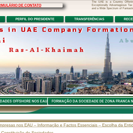
The UAE is a Country Offering U
RMULÁRIO DE CONTATO
Exceptionally Advantageous Tax
and a Wide Spectrum of Fantasti
PERFIL DO PRESIDENTE
TRANSFERÊNCIAS
RECE
s in UAE Company Formation
ai
Abu
Ras-Al-Khaimah
DADES OFFSHORE NOS EAU
FORMAÇÃO DA SOCIEDADE DE ZONA FRANCA 
Empresas nos EAU – Informação e Factos Essenciais – Escolha da Enti
 Constituição de Sociedades