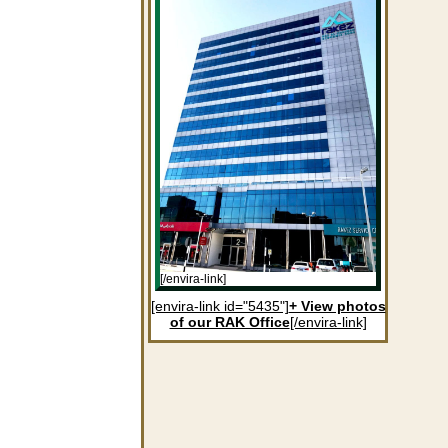
[/envira-link]
[envira-link id="5435"]
+ View photos
of our RAK Office
[/envira-link]